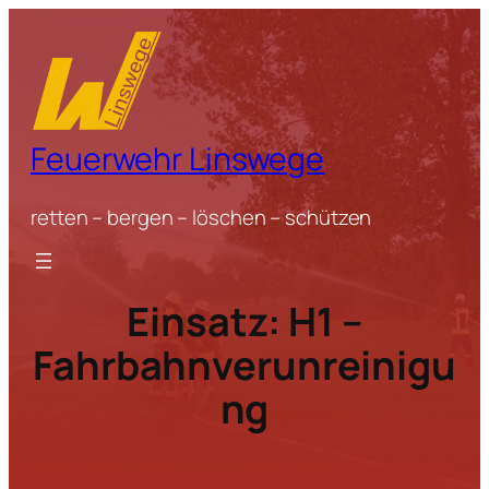
Zum
Inhalt
springen
Feuerwehr Linswege
retten – bergen – löschen – schützen
Einsatz: H1 –
Fahrbahnverunreinigu
ng