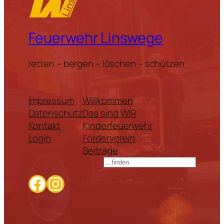
Feuerwehr Linswege
retten – bergen – löschen – schützen
Impressum
Willkommen
Datenschutz
Das sind WIR
Kontakt
Kinderfeuerwehr
Login
Förderverein
Beiträge
Suchen
Facebook
Instagram